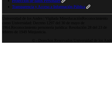
Protección de datos Personales
Transparencia y Acceso a Información Pública
Universidad de los Andes | Vigilada MineducaciónReconocimiento
como Universidad: Decreto 1297 del 30 de mayo de
1964.Reconocimiento personería jurídica: Resolución 28 del 23 de
febrero de 1949 Minjusticia.
© - Derechos Reservados Universidad de los And